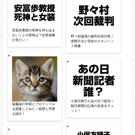
安冨歩教授の死神を持ち込ま
ないことの意味は？女装画像
野々村議員の裁判次回日程！
が見たい！
傍聴方法と現在のスキンヘッ
ド画像
小保方晴子があの日で批判！
遠藤諭の年収とプロフィール
朝日新聞の記者の名前をチェ
を調査してみた！経歴と学歴
ック！
も紹介！