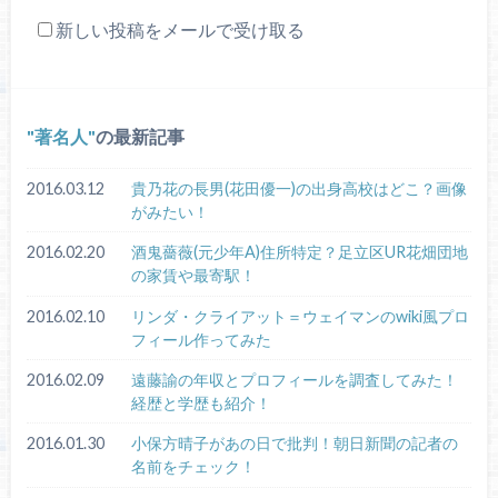
新しい投稿をメールで受け取る
著名人
の最新記事
2016.03.12
貴乃花の長男(花田優一)の出身高校はどこ？画像
がみたい！
2016.02.20
酒鬼薔薇(元少年A)住所特定？足立区UR花畑団地
の家賃や最寄駅！
2016.02.10
リンダ・クライアット＝ウェイマンのwiki風プロ
フィール作ってみた
2016.02.09
遠藤諭の年収とプロフィールを調査してみた！
経歴と学歴も紹介！
2016.01.30
小保方晴子があの日で批判！朝日新聞の記者の
名前をチェック！