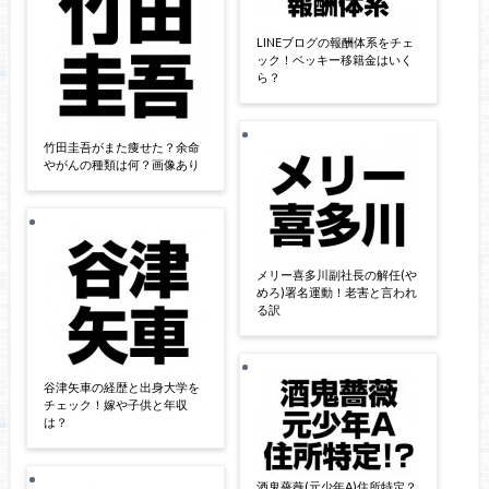
LINEブログの報酬体系をチェ
ック！ベッキー移籍金はいく
ら？
竹田圭吾がまた痩せた？余命
やがんの種類は何？画像あり
メリー喜多川副社長の解任(や
めろ)署名運動！老害と言われ
る訳
谷津矢車の経歴と出身大学を
チェック！嫁や子供と年収
は？
酒鬼薔薇(元少年A)住所特定？