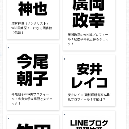
眉村神也（メンタリスト）
wiki風経歴！ミになる図書館
で話題！
廣岡政幸のwiki風プロフィー
ル！経歴や年収と嫁をチェッ
ク！
今尾朝子wiki風プロフィー
安井レイコ(鍋料理研究家)wiki
ル！出身大学＆経歴と夫チェ
風プロフィール！年齢は？
ック！