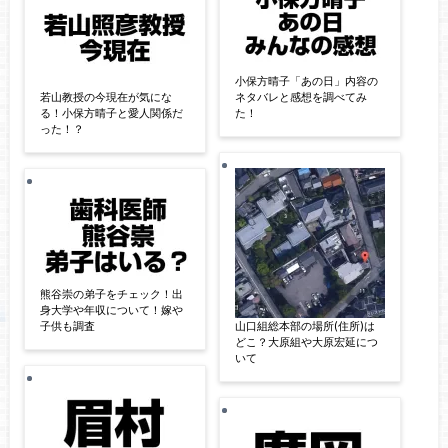
小保方晴子「あの日」内容の
若山教授の今現在が気にな
ネタバレと感想を調べてみ
る！小保方晴子と愛人関係だ
た！
った！？
熊谷崇の弟子をチェック！出
身大学や年収について！嫁や
子供も調査
山口組総本部の場所(住所)は
どこ？大原組や大原宏延につ
いて