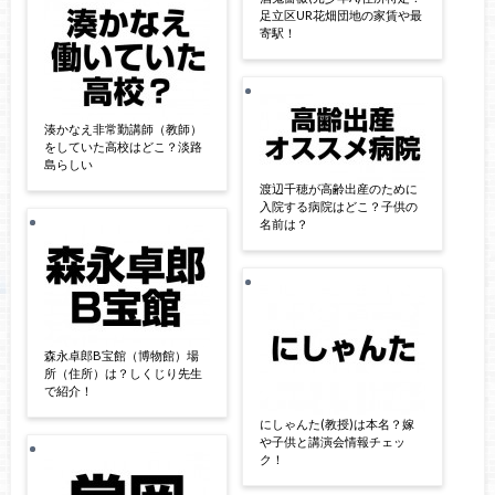
足立区UR花畑団地の家賃や最
寄駅！
湊かなえ非常勤講師（教師）
をしていた高校はどこ？淡路
島らしい
渡辺千穂が高齢出産のために
入院する病院はどこ？子供の
名前は？
森永卓郎B宝館（博物館）場
所（住所）は？しくじり先生
で紹介！
にしゃんた(教授)は本名？嫁
や子供と講演会情報チェッ
ク！