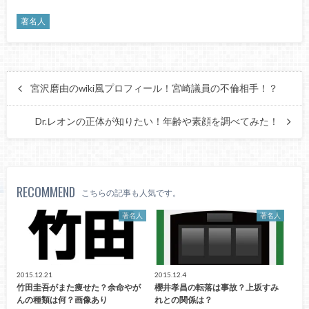
著名人
宮沢磨由のwiki風プロフィール！宮崎議員の不倫相手！？
Dr.レオンの正体が知りたい！年齢や素顔を調べてみた！
RECOMMEND
こちらの記事も人気です。
著名人
著名人
2015.12.21
2015.12.4
竹田圭吾がまた痩せた？余命やが
櫻井孝昌の転落は事故？上坂すみ
んの種類は何？画像あり
れとの関係は？