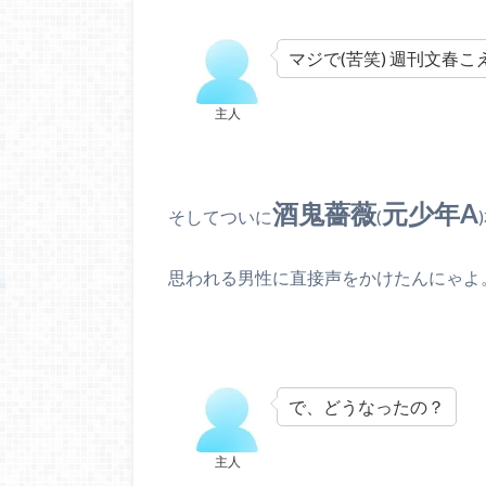
マジで(苦笑) 週刊文春こ
主人
酒鬼薔薇
元少年A
そしてついに
(
思われる男性に直接声をかけたんにゃよ
で、どうなったの？
主人