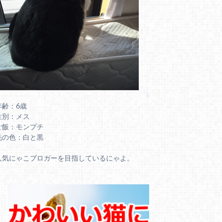
年齢：6歳
性別：メス
ご飯：モンプチ
毛の色：白と黒
人気にゃこブロガーを目指しているにゃよ。