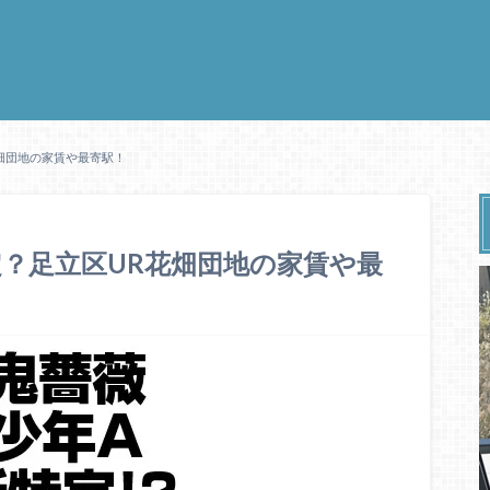
花畑団地の家賃や最寄駅！
定？足立区UR花畑団地の家賃や最