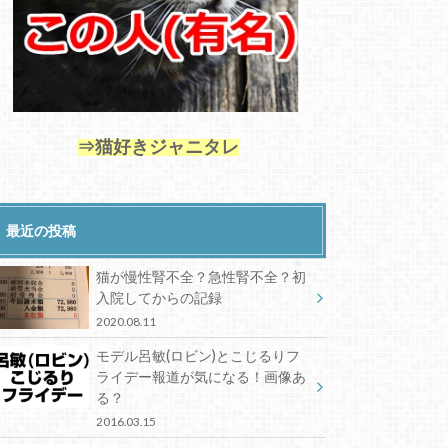
⇒猫好きジャニタレ
最近の投稿
猫が慢性腎不全？急性腎不全？初
入院してからの記録
2020.08.11
モデル呂敏(ロビン)とこじるりフ
ライデー報道が気になる！画像あ
る？
2016.03.15