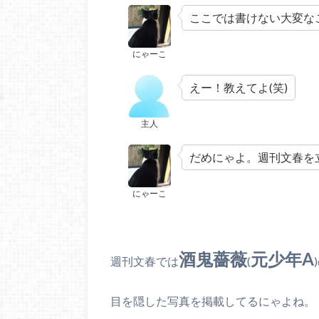
ここでは書けない大変な
にゃーこ
えー！教えてよ(笑)
主人
だめにゃよ。週刊文春を
にゃーこ
酒鬼薔薇
元少年A
週刊文春では
(
目を隠した写真を掲載してるにゃよね。