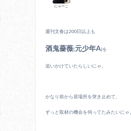
にゃーこ
週刊文春は200日以上も
酒鬼薔薇
元少年A
(
)を
追いかけていたらしいにゃ。
かなり前から居場所を突き止めて、
ずっと取材の機会を伺ってたみたいにゃ