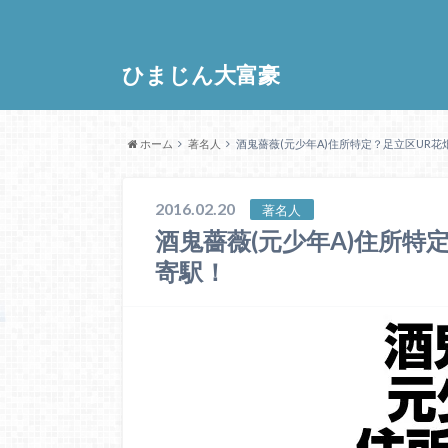
ひまじん大富豪
ホーム
著名人
酒鬼薔薇(元少年A)住所特定？足立区UR
2016.02.20
著名人
酒鬼薔薇(元少年A)住所特
寄駅！