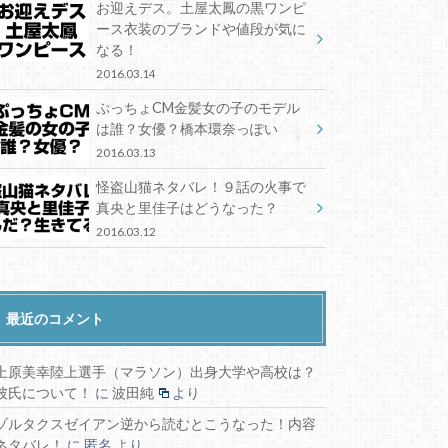
お迎えデス。土屋太鳳の黒ワンピ
ース衣装のブランドや値段が気に
なる！
2016.03.14
ぷっちょCM金髪女の子のモデル
は誰？女優？橋本環奈っぽい
2016.03.13
怪盗山猫ネタバレ！９話の火事で
真央と里佳子はどうなった？
2016.03.12
最近のコメント
上原美幸陸上選手（マラソン）出身大学や高校は？
彼氏について！
に
波田純
より
ゾルタクスゼイアン逆から読むとこうなった！内容
ネタバレ！
に
匿名
より