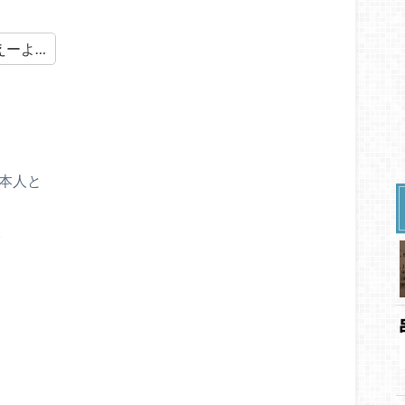
えーよ…
)本人と
。