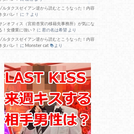
ゾルタクスゼイアン逆から読むとこうなった！内容
ネタバレ！
に
？
より
サンオフィス（宮前杏実の移籍先事務所）が気にな
る！女優業に強い？
に
君の名は希望
より
ゾルタクスゼイアン逆から読むとこうなった！内容
ネタバレ！
に
Monster cat
より