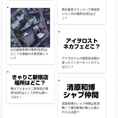
西日暮里ブラックヘア美容室
ジャンボの場所(住所)はど
こ？
山口組総本部の場所(住所)は
どこ？大原組や大原宏延につ
いて
アイヲロストの高田信太朗が
使ったインターネットカフェ
はどこ？
猫カフェきゃりこ新宿店の場
所(住所)はどこ？評判も調べ
てみた！
清原和博のシャブ仲間は長渕
剛！？週刊新潮が報じた残り
の３人は誰？