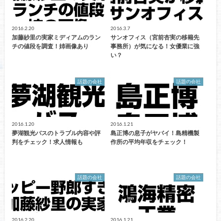
2016.2.20
2016.3.7
加藤紗里の実家ミディアムのラン
サンオフィス（宮前杏実の移籍先
チの値段を調査！姉画像あり
事務所）が気になる！女優業に強
い？
話題の会社
話題の会社
2016.1.20
2016.1.21
夢湖観光バスのトラブル内容や評
島正博の息子がヤバイ！島精機製
判をチェック！求人情報も
作所の平均年収をチェック！
話題の会社
話題の会社
2016.2.20
2016.1.21