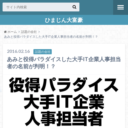
ひまじん大富豪
ホーム
話題の会社
あみと役得パラダイスした大手IT企業人事担当者の名前が判明！？
2016.02.16
話題の会社
あみと役得パラダイスした大手IT企業人事担当
者の名前が判明！？