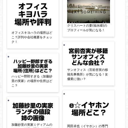
クリスハートの妻(福永瞳)の
プロフィールが気になる！
オフィスキヨハラの場所はど
こ？評判や会社概要をチェッ
ク！
サンオフィス（宮前杏実の移
籍先事務所）が気になる！女
ハッピー野郎すぎる（加藤紗
優業に強い？
里の実家）の場所や住所はど
こ？
加藤紗里の実家ミディアムの
岡田卓也（イヤホン）の専門