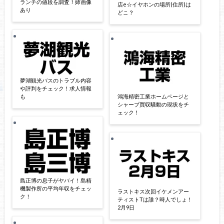
ランチの値段を調査！姉画像
店e☆イヤホンの場所(住所)は
あり
どこ？
夢湖観光バスのトラブル内容
や評判をチェック！求人情報
も
鴻海精密工業ホームページと
シャープ買収騒動の現状をチ
ェック！
島正博の息子がヤバイ！島精
機製作所の平均年収をチェッ
ラストキス次回イケメンアー
ク！
ティストTは誰？時人でしょ！
2月9日