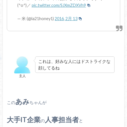
(^o^)／
pic.twitter.com/SJXmZDXVh9
— 米 (@la21honey1)
2016, 2月 13
これは、好みな人にはドストライクな
顔してるね
主人
あみ
この
ちゃんが
大手IT企業
人事担当者
の
と