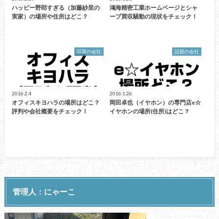
ハッピー野郎すぎる（加藤紗里の
鴻海精密工業ホームページとシャ
実家）の場所や住所はどこ？
ープ買収騒動の現状をチェック！
話題の会社
話題の会社
2016.2.4
2016.1.26
オフィスキヨハラの場所はどこ？
岡田卓也（イヤホン）の専門店e☆
評判や会社概要をチェック！
イヤホンの場所(住所)はどこ？
管理人：にゃーこ