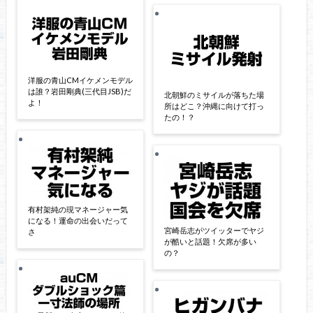
洋服の青山CMイケメンモデル
は誰？岩田剛典(三代目JSB)だ
北朝鮮のミサイルが落ちた場
よ！
所はどこ？沖縄に向けて打っ
たの！？
有村架純の現マネージャー気
になる！運命の出会いだって
宮崎岳志がツイッターでヤジ
さ
が酷いと話題！欠席が多い
の？