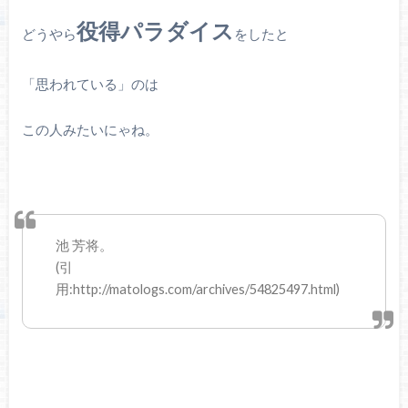
役得パラダイス
どうやら
をしたと
「思われている」のは
この人みたいにゃね。
池 芳将。
(引
用:http://matologs.com/archives/54825497.html)