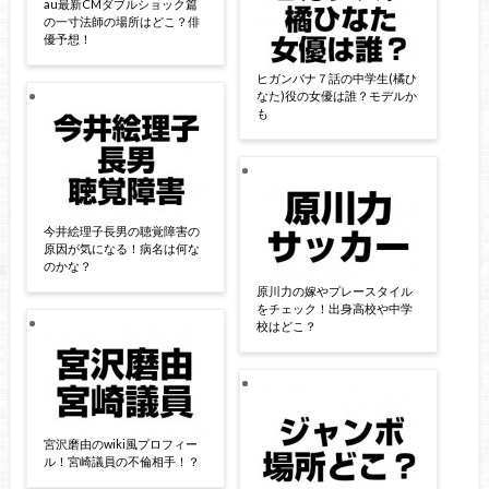
au最新CMダブルショック篇
の一寸法師の場所はどこ？俳
優予想！
ヒガンバナ７話の中学生(橘ひ
なた)役の女優は誰？モデルか
も
今井絵理子長男の聴覚障害の
原因が気になる！病名は何な
のかな？
原川力の嫁やプレースタイル
をチェック！出身高校や中学
校はどこ？
宮沢磨由のwiki風プロフィー
ル！宮崎議員の不倫相手！？