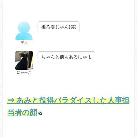
後ろ姿じゃん(笑)
主人
ちゃんと前もあるにゃよ
にゃーこ
⇒ あみと役得バラダイスした人事担
当者の顔