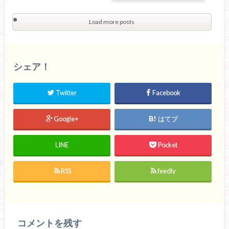
Load more posts
シェア！
Twitter
Facebook
Google+
はてブ
LINE
Pocket
RSS
feedly
コメントを残す