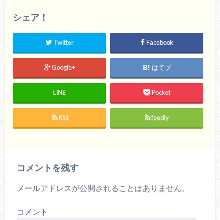
て
o
て
T
o
G
w
k
o
シェア！
i
で
o
t
共
g
t
有
l
e
す
e
Twitter
Facebook
r
る
+
で
に
で
共
は
共
有
ク
有
(
リ
(
Google+
はてブ
新
ッ
新
し
ク
し
い
し
い
ウ
て
ウ
LINE
Pocket
ィ
く
ィ
ン
だ
ン
ド
さ
ド
ウ
い
ウ
RSS
feedly
で
(
で
開
新
開
き
し
き
ま
い
ま
す
ウ
す
)
ィ
)
ン
ド
コメントを残す
ウ
で
開
き
メールアドレスが公開されることはありません。
ま
す
)
コメント