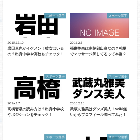
スポーツ選手
スポーツ選手
2015.12.10
2016.2.8
岩田卓也がイケメン！彼女はいる
張磨怜奈は南茅部出身なの？札幌
の？出身中学や高校もチェック！
でマッサージ師してるって本当？
スポーツ選手
スポーツ選手
2016.1.7
2016.2.15
高橋壱晟の読み方は？出身小学校
武蔵丸雅美はダンズ美人！Wiki無
やポジションをチェック！
いからプロフィール調べてみた！
スポーツ選手
スポーツ選手