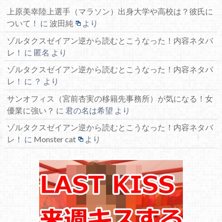
上原美幸陸上選手（マラソン）出身大学や高校は？彼氏に
ついて！
に
波田純
より
ゾルタクスゼイアン逆から読むとこうなった！内容ネタバ
レ！
に
匿名
より
ゾルタクスゼイアン逆から読むとこうなった！内容ネタバ
レ！
に
？
より
サンオフィス（宮前杏実の移籍先事務所）が気になる！女
優業に強い？
に
君の名は希望
より
ゾルタクスゼイアン逆から読むとこうなった！内容ネタバ
レ！
に
Monster cat
より