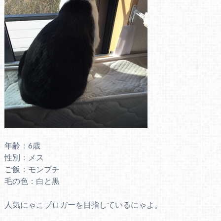
年齢：6歳
性別：メス
ご飯：モンプチ
毛の色：白と黒
人気にゃこブロガーを目指しているにゃよ。