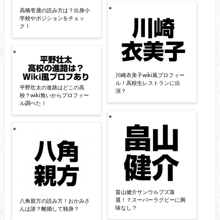
高橋壱晟の読み方は？出身小
学校やポジションをチェッ
ク！
川崎衣美子wiki風プロフィー
ル！高校生レストランに出
平野壮太の進路はどこの高
演？
校？wiki無いからプロフィー
ル調べた！
畠山健介サンウルブズ落
選！？スーパーラグビーに興
八角親方の読み方！おかみさ
味なし？
んは誰？離婚して独身？