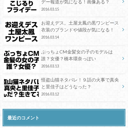
デー報道が気になる！画像ある？
2016.03.15
お迎えデス。土屋太鳳の黒ワンピース
衣装のブランドや値段が気になる！
2016.03.14
ぷっちょCM金髪女の子のモデルは
誰？女優？橋本環奈っぽい
2016.03.13
怪盗山猫ネタバレ！９話の火事で真央
と里佳子はどうなった？
2016.03.12
最近のコメント