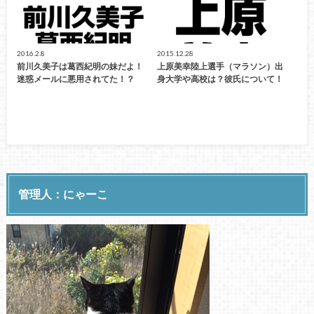
2016.2.8
2015.12.28
前川久美子は葛西紀明の妹だよ！
上原美幸陸上選手（マラソン）出
迷惑メールに悪用されてた！？
身大学や高校は？彼氏について！
管理人：にゃーこ