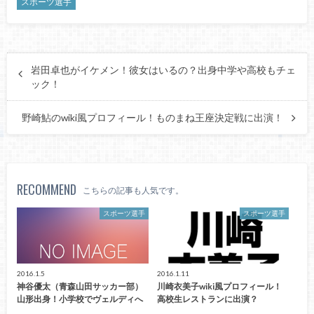
スポーツ選手
岩田卓也がイケメン！彼女はいるの？出身中学や高校もチェ
ック！
野崎鮎のwiki風プロフィール！ものまね王座決定戦に出演！
RECOMMEND
こちらの記事も人気です。
スポーツ選手
スポーツ選手
2016.1.5
2016.1.11
神谷優太（青森山田サッカー部）
川崎衣美子wiki風プロフィール！
山形出身！小学校でヴェルディへ
高校生レストランに出演？