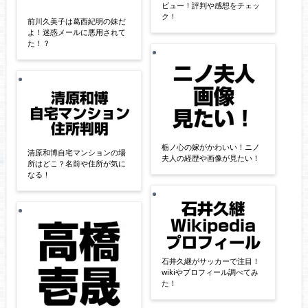
ビュー！評判や感想をチェッ
ク！
前川久美子は葛西紀明の妹だ
よ！迷惑メールに悪用されて
た！？
栃ノ心の嫁がかわいい！ニノ
清原和博自宅マンションの場
夫人の経歴や画像が見たい！
所はどこ？名前や住所が気に
なる！
石井久継がサッカーで注目！
wikiやプロフィール調べてみ
た！