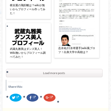
梶谷翼の飛距離は？wikiが無
いからプロフィール作ってみ
た！
志水祐介(水球選手)wiki風プロ
武蔵丸雅美はダンズ美人！
フ！出身大学や高校は？
Wiki無いからプロフィール調
べてみた！
Load more posts
Share this:
ク
F
ク
リ
a
リ
ッ
c
ッ
ク
e
ク
し
b
し