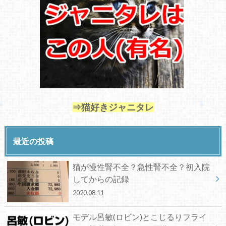
⇒猫好きジャニタレ
最近の投稿
猫が慢性腎不全？急性腎不全？初入院
してからの記録
2020.08.11
モデル呂敏(ロビン)とこじるりフライ