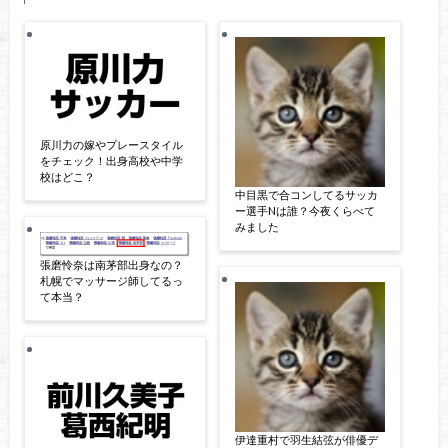
原川力の嫁やプレースタイル
をチェック！出身高校や中学
校はどこ？
中目黒で合コンしてるサッカ
ー選手Nは誰？今夜くらべて
みました
張磨怜奈は南茅部出身なの？
札幌でマッサージ師してるっ
て本当？
伊達重村で羽生結弦が俳優デ