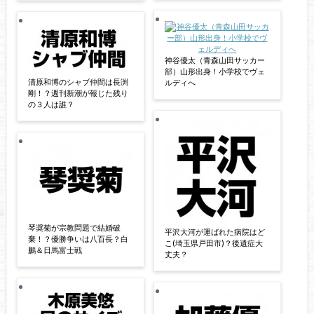
神谷優太（青森山田サッカー
部）山形出身！小学校でヴェ
清原和博のシャブ仲間は長渕
ルディへ
剛！？週刊新潮が報じた残り
の３人は誰？
琴奨菊が宗教問題で結婚破
平沢大河が運ばれた病院はど
棄！？優勝争いは八百長？白
こ(埼玉県戸田市)？後遺症大
鵬＆日馬富士戦
丈夫？