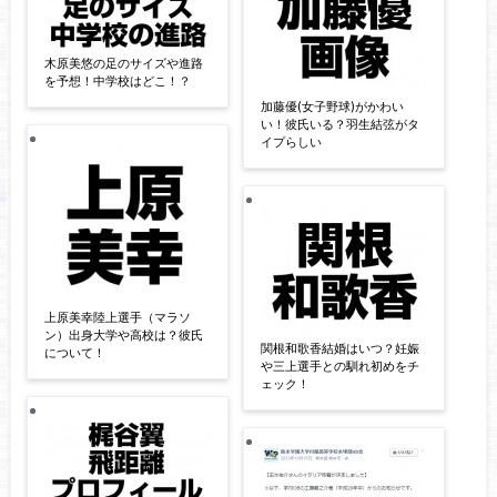
木原美悠の足のサイズや進路
を予想！中学校はどこ！？
加藤優(女子野球)がかわい
い！彼氏いる？羽生結弦がタ
イプらしい
上原美幸陸上選手（マラソ
ン）出身大学や高校は？彼氏
関根和歌香結婚はいつ？妊娠
について！
や三上選手との馴れ初めをチ
ェック！