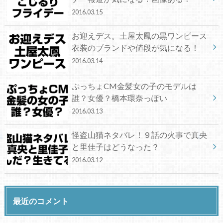
2016.03.15
お迎えデス。土屋太鳳の黒ワンピース
衣装のブランドや値段が気になる！
2016.03.14
ぷっちょCM金髪女の子のモデルは
誰？女優？橋本環奈っぽい
2016.03.13
怪盗山猫ネタバレ！９話の火事で真央
と里佳子はどうなった？
2016.03.12
最近のコメント