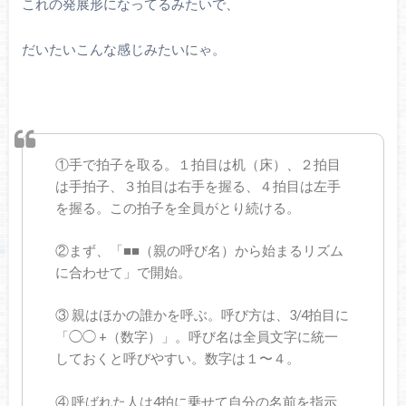
これの発展形になってるみたいで、
だいたいこんな感じみたいにゃ。
①手で拍子を取る。１拍目は机（床）、２拍目
は手拍子、３拍目は右手を握る、４拍目は左手
を握る。この拍子を全員がとり続ける。
②まず、「■■（親の呼び名）から始まるリズム
に合わせて」で開始。
③ 親はほかの誰かを呼ぶ。呼び方は、3/4拍目に
「◯◯ +（数字）」。呼び名は全員文字に統一
しておくと呼びやすい。数字は１〜４。
④ 呼ばれた人は4拍に乗せて自分の名前を指示