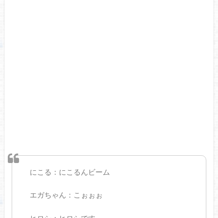
にこる：にこるんビーム
エガちゃん：こぉぉぉ