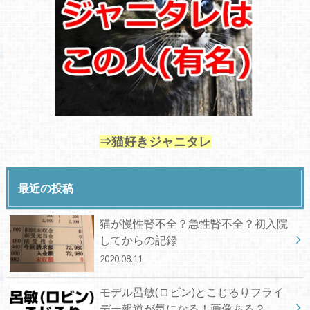
⇒猫好きジャニタレ
最近の投稿
猫が慢性腎不全？急性腎不全？初入院
してからの記録
2020.08.11
モデル呂敏(ロビン)とこじるりフライ
デー報道が気になる！画像ある？