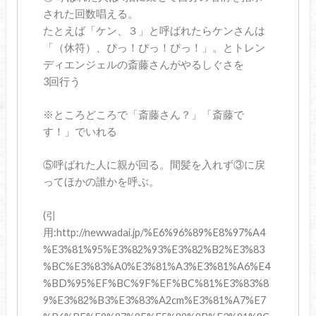
された回数唱える。
たとえば「ケン、３」と呼ばれたらケンさんは
「（休符）、ぴっ！ぴっ！ぴっ！」。とトレン
ディエンジェルの斎藤さんがやるしぐさを
3回行う
※ところどころで「斎藤さん？」「斎藤で
す！」でいれる
⑤呼ばれた人に親が回る。間髪を入れず③に戻
ってほかの誰かを呼ぶ。
(引
用:http://newwadai.jp/%E6%96%89%E8%97%A4
%E3%81%95%E3%82%93%E3%82%B2%E3%83
%BC%E3%83%A0%E3%81%A3%E3%81%A6%E4
%BD%95%EF%BC%9F%EF%BC%81%E3%83%8
9%E3%82%B3%E3%83%A2cm%E3%81%A7%E7