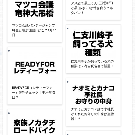
ダメ恋で最上くん(三浦翔平)
と晶(あきら)は付き合う？ネ
タバレ！
マツコ会議バンジージャンプ
料金と場所(住所)どこ？1月16
日
仁支川峰子が飼っている犬の
種類は？有吉反省会で話題！
READYFOR（レディーフォ
ー）評判チェック！平均年収
は？
ナオミとカナコ７話で李社長
がくれたお守りの中身は盗聴
器！？