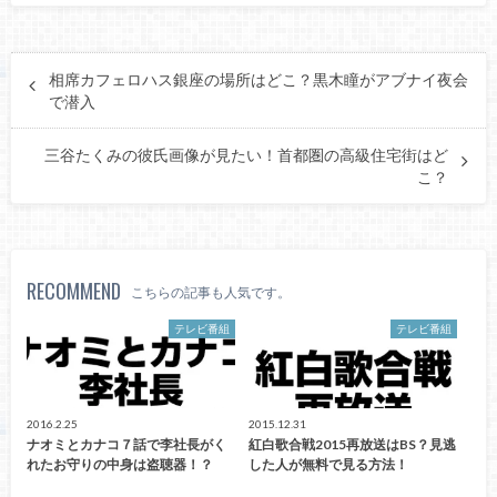
相席カフェロハス銀座の場所はどこ？黒木瞳がアブナイ夜会
で潜入
三谷たくみの彼氏画像が見たい！首都圏の高級住宅街はど
こ？
RECOMMEND
こちらの記事も人気です。
テレビ番組
テレビ番組
2016.2.25
2015.12.31
ナオミとカナコ７話で李社長がく
紅白歌合戦2015再放送はBS？見逃
れたお守りの中身は盗聴器！？
した人が無料で見る方法！