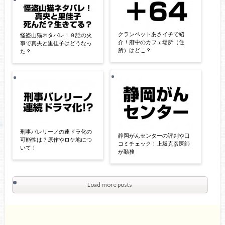
クランペットあさイチで紹
怪盗山猫ネタバレ！９話の火
介！府中のカフェ場所（住
事で真央と里佳子はどうなっ
所）はどこ？
た？
刑事バレリーノの連ドラ化の
静岡がんセンターの評判や口
可能性は？原作やロケ地につ
コミチェック！上坂克彦医師
いて！
が勤務
Load more posts