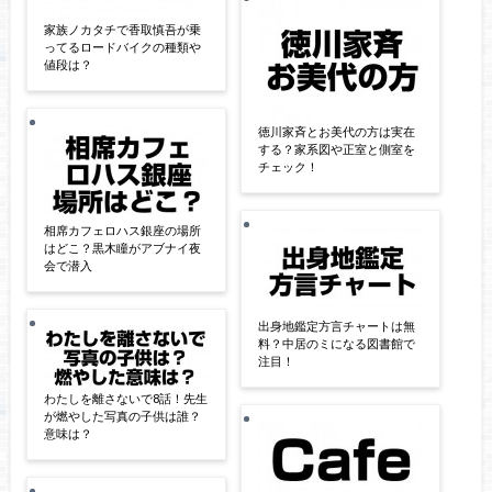
家族ノカタチで香取慎吾が乗
ってるロードバイクの種類や
値段は？
徳川家斉とお美代の方は実在
する？家系図や正室と側室を
チェック！
相席カフェロハス銀座の場所
はどこ？黒木瞳がアブナイ夜
会で潜入
出身地鑑定方言チャートは無
料？中居のミになる図書館で
注目！
わたしを離さないで8話！先生
が燃やした写真の子供は誰？
意味は？