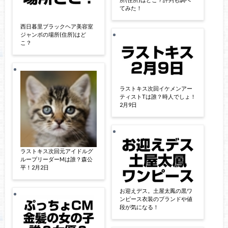
てみた！
西日暮里ブラックヘア美容室
ジャンボの場所(住所)はど
こ？
ラストキス次回イケメンアー
ティストTは誰？時人でしょ！
2月9日
ラストキス次回元アイドルグ
ループリーダーMは誰？森公
平！2月2日
お迎えデス。土屋太鳳の黒ワ
ンピース衣装のブランドや値
段が気になる！