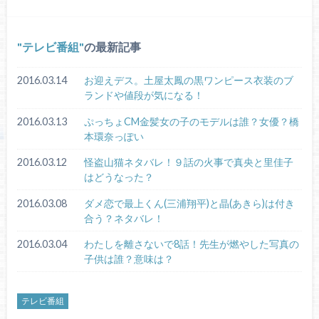
テレビ番組
の最新記事
2016.03.14
お迎えデス。土屋太鳳の黒ワンピース衣装のブ
ランドや値段が気になる！
2016.03.13
ぷっちょCM金髪女の子のモデルは誰？女優？橋
本環奈っぽい
2016.03.12
怪盗山猫ネタバレ！９話の火事で真央と里佳子
はどうなった？
2016.03.08
ダメ恋で最上くん(三浦翔平)と晶(あきら)は付き
合う？ネタバレ！
2016.03.04
わたしを離さないで8話！先生が燃やした写真の
子供は誰？意味は？
テレビ番組