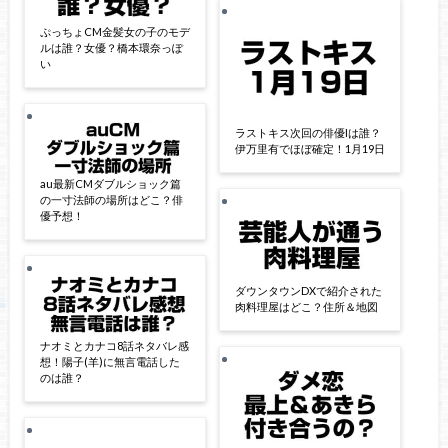
ぷっちょCM金髪女の子のモデ
ルは誰？女優？橋本環奈っぽ
い
ラストキス次回の俳優Iは誰？
伊万里有でほぼ確定！1月19日
au最新CMダブルショック篇
の一寸法師の場所はどこ？俳
優予想！
ダウンタウンDXで紹介された
肉料理屋はどこ？住所＆地図
ナオミとカナコ8話ネタバレ感
想！陽子(羊)に無言電話した
のは誰？