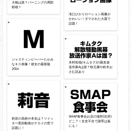
大物は誰？バーニングの周防
郁雄？
滝口ひかりローション画像が
かわいい！ダマされた大賞で
話題！
ジャスティンビーバーたかみ
木村拓哉(キムタク)の親友放
なキス画像！彼女の最新版
送作家Aは誰？秋元康や鈴木お
2016
さむ説あり
SMAP食事会お店の場所(住所)
莉音の高校や本名は？ツイッ
どこ？Ｉ女史不在で謝罪は嵐
ター変顔動画がナカイの窓で
にも！
話題に！