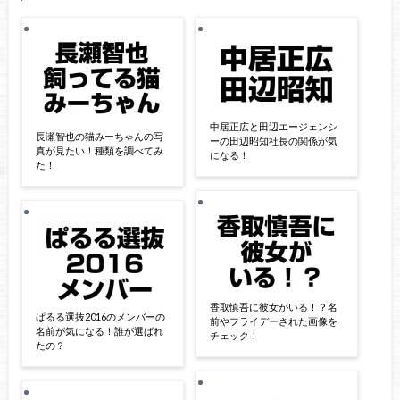
中居正広と田辺エージェンシ
長瀬智也の猫みーちゃんの写
ーの田辺昭知社長の関係が気
真が見たい！種類を調べてみ
になる！
た！
香取慎吾に彼女がいる！？名
ぱるる選抜2016のメンバーの
前やフライデーされた画像を
名前が気になる！誰が選ばれ
チェック！
たの？