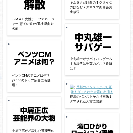
キムタクだけ白のネクタイな
のはなぜ？スマスマ謝罪会見
生放送
ＳＭＡＰ女性チーフマネージ
ャー(育ての親)の退社理由や
名前！
中丸雄一がサバイバルゲーム
する場所は千葉のどこ？住所
は？
ベンツCMのアニメは何？
yahooのトップ広告にも登
場！
芹那のパンストかぶり画像！
ダマされた大賞に出演！
中居正広が相談した芸能界の