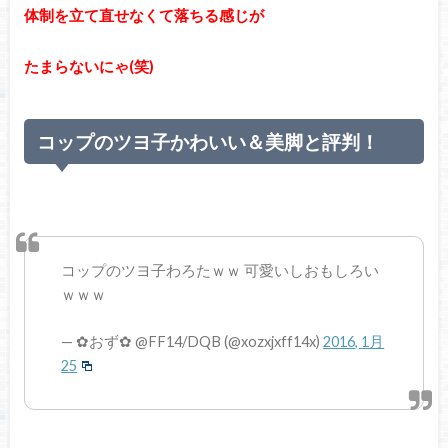
体制を立て直せなくて落ちる感じが
たまらないにゃ(笑)
コップのツヨ子かわいい＆美脚と評判！
コップのツヨ子わろたｗｗ 可愛いしおもしろい
ｗｗｗ
— ✿おず✿ @FF14/DQB (@xozxjxff14x)
2016, 1月
25