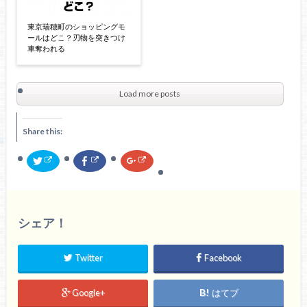
東京瑞穂町のショッピングモ
ールはどこ？刃物を突きつけ
車奪われる
Load more posts
Share this:
ク
F
ク
リ
a
リ
ッ
c
ッ
ク
e
ク
し
b
し
て
o
て
T
o
G
w
k
o
シェア！
i
で
o
t
共
g
t
有
l
e
す
e
Twitter
Facebook
r
る
+
で
に
で
共
は
共
有
ク
有
(
リ
(
Google+
はてブ
新
ッ
新