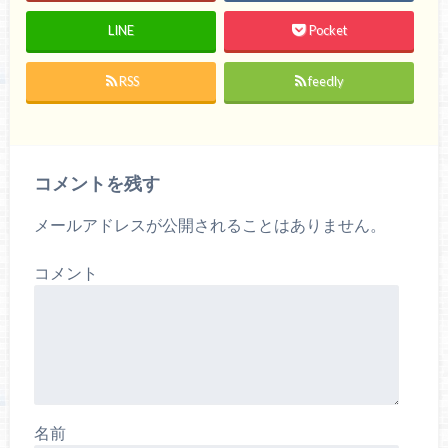
し
ク
し
い
し
い
ウ
て
ウ
LINE
Pocket
ィ
く
ィ
ン
だ
ン
ド
さ
ド
ウ
い
ウ
RSS
feedly
で
(
で
開
新
開
き
し
き
ま
い
ま
す
ウ
す
)
ィ
)
ン
ド
コメントを残す
ウ
で
開
き
メールアドレスが公開されることはありません。
ま
す
)
コメント
名前