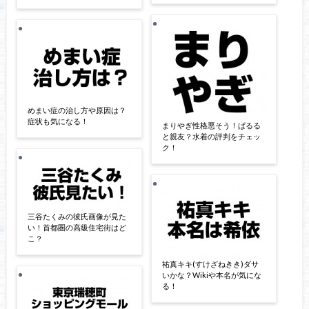
めまい症の治し方や原因は？
症状も気になる！
まりやぎ性格悪そう！ぱるる
と親友？水着の評判をチェッ
ク！
三谷たくみの彼氏画像が見た
い！首都圏の高級住宅街はど
こ？
祐真キキ(すけざねきき)ダサ
いかな？Wikiや本名が気にな
る！