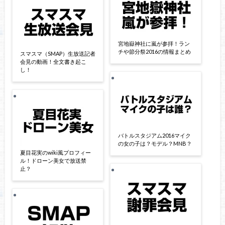
宮地嶽神社に嵐が参拝！ラン
チや節分祭2016の情報まとめ
スマスマ（SMAP）生放送記者
会見の動画！全文書き起こ
し！
バトルスタジアム2016マイク
の女の子は？モデル？MNB？
夏目花実のwiki風プロフィー
ル！ドローン美女で放送禁
止？