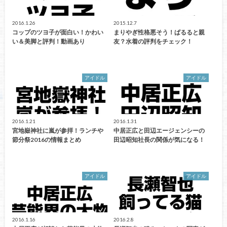
2016.1.26
2015.12.7
コップのツヨ子が面白い！かわい
まりやぎ性格悪そう！ぱるると親
い＆美脚と評判！動画あり
友？水着の評判をチェック！
アイドル
アイドル
2016.1.21
2016.1.31
宮地嶽神社に嵐が参拝！ランチや
中居正広と田辺エージェンシーの
節分祭2016の情報まとめ
田辺昭知社長の関係が気になる！
アイドル
アイドル
2016.1.16
2016.2.8