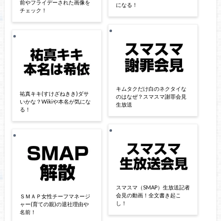
前やフライデーされた画像を
になる！
チェック！
キムタクだけ白のネクタイな
祐真キキ(すけざねきき)ダサ
のはなぜ？スマスマ謝罪会見
いかな？Wikiや本名が気にな
生放送
る！
スマスマ（SMAP）生放送記者
会見の動画！全文書き起こ
ＳＭＡＰ女性チーフマネージ
し！
ャー(育ての親)の退社理由や
名前！