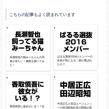
こちらの記事もよく読まれています
ぱるる選抜2016のメンバーの
長瀬智也の猫みーちゃんの写
名前が気になる！誰が選ばれ
真が見たい！種類を調べてみ
たの？
た！
中居正広と田辺エージェンシ
香取慎吾に彼女がいる！？名
ーの田辺昭知社長の関係が気