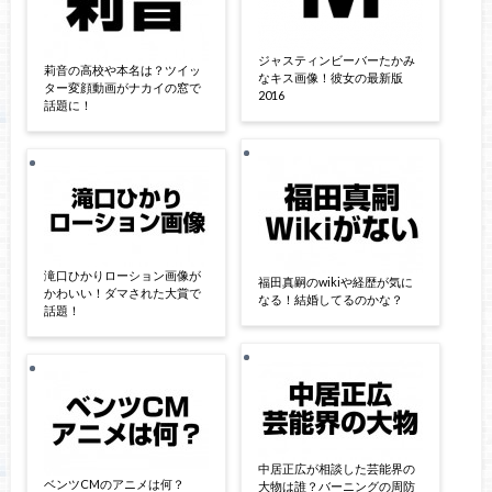
ジャスティンビーバーたかみ
莉音の高校や本名は？ツイッ
なキス画像！彼女の最新版
ター変顔動画がナカイの窓で
2016
話題に！
滝口ひかりローション画像が
福田真嗣のwikiや経歴が気に
かわいい！ダマされた大賞で
なる！結婚してるのかな？
話題！
中居正広が相談した芸能界の
ベンツCMのアニメは何？
大物は誰？バーニングの周防