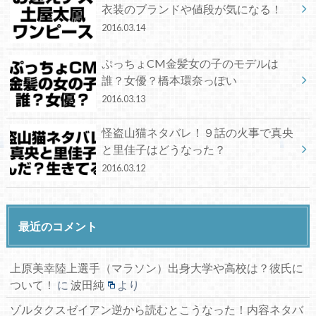
衣装のブランドや値段が気になる！
2016.03.14
ぷっちょCM金髪女の子のモデルは
誰？女優？橋本環奈っぽい
2016.03.13
怪盗山猫ネタバレ！９話の火事で真央
と里佳子はどうなった？
2016.03.12
最近のコメント
上原美幸陸上選手（マラソン）出身大学や高校は？彼氏に
ついて！
に
波田純
より
ゾルタクスゼイアン逆から読むとこうなった！内容ネタバ