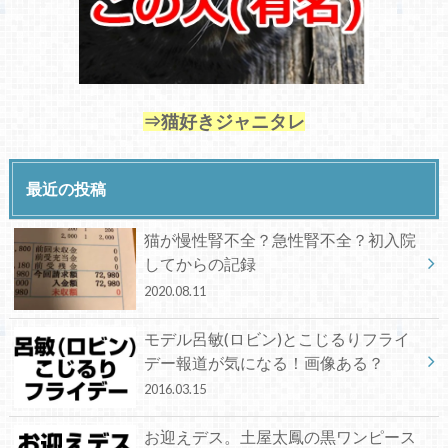
⇒猫好きジャニタレ
最近の投稿
猫が慢性腎不全？急性腎不全？初入院
してからの記録
2020.08.11
モデル呂敏(ロビン)とこじるりフライ
デー報道が気になる！画像ある？
2016.03.15
お迎えデス。土屋太鳳の黒ワンピース