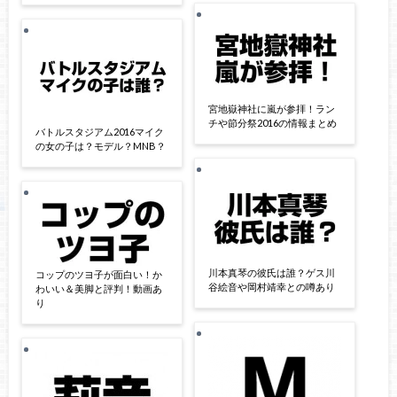
宮地嶽神社に嵐が参拝！ラン
チや節分祭2016の情報まとめ
バトルスタジアム2016マイク
の女の子は？モデル？MNB？
川本真琴の彼氏は誰？ゲス川
コップのツヨ子が面白い！か
谷絵音や岡村靖幸との噂あり
わいい＆美脚と評判！動画あ
り