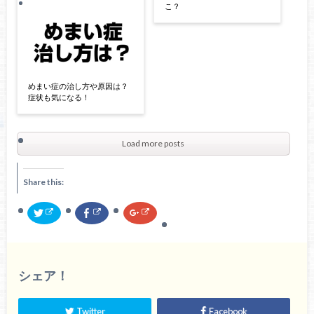
こ？
めまい症の治し方や原因は？
症状も気になる！
Load more posts
Share this:
ク
F
ク
リ
a
リ
ッ
c
ッ
ク
e
ク
し
b
し
て
o
て
T
o
G
w
k
o
シェア！
i
で
o
t
共
g
t
有
l
e
す
e
Twitter
Facebook
r
る
+