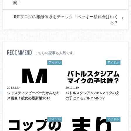
演！
LINEブログの報酬体系をチェック！ベッキー移籍金はいく
ら？
RECOMMEND
こちらの記事も人気です。
アイドル
アイドル
2015.12.4
2016.1.10
ジャスティンビーバーたかみなキ
バトルスタジアム2016マイクの女
ス画像！彼女の最新版2016
の子は？モデル？MNB？
アイドル
アイドル