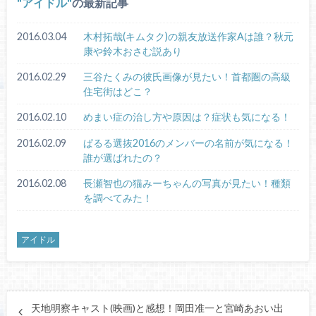
アイドル
の最新記事
2016.03.04
木村拓哉(キムタク)の親友放送作家Aは誰？秋元
康や鈴木おさむ説あり
2016.02.29
三谷たくみの彼氏画像が見たい！首都圏の高級
住宅街はどこ？
2016.02.10
めまい症の治し方や原因は？症状も気になる！
2016.02.09
ぱるる選抜2016のメンバーの名前が気になる！
誰が選ばれたの？
2016.02.08
長瀬智也の猫みーちゃんの写真が見たい！種類
を調べてみた！
アイドル
天地明察キャスト(映画)と感想！岡田准一と宮崎あおい出