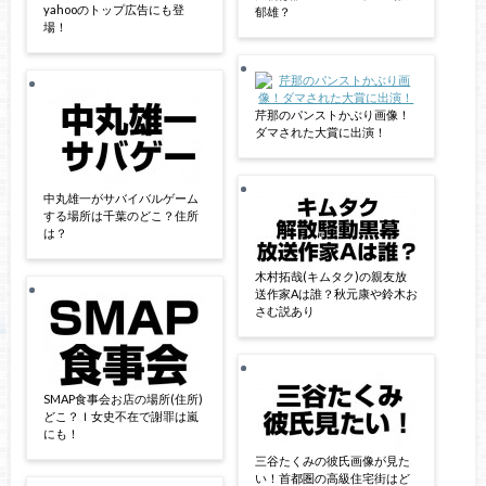
yahooのトップ広告にも登
郁雄？
場！
芹那のパンストかぶり画像！
ダマされた大賞に出演！
中丸雄一がサバイバルゲーム
する場所は千葉のどこ？住所
は？
木村拓哉(キムタク)の親友放
送作家Aは誰？秋元康や鈴木お
さむ説あり
SMAP食事会お店の場所(住所)
どこ？Ｉ女史不在で謝罪は嵐
にも！
三谷たくみの彼氏画像が見た
い！首都圏の高級住宅街はど