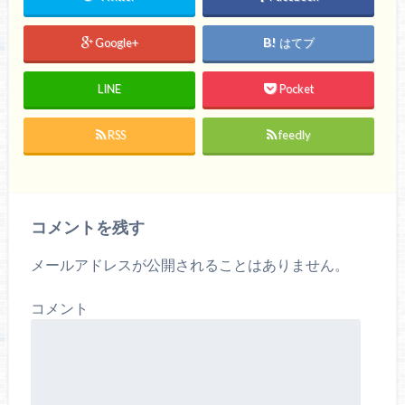
で
に
で
共
は
共
有
ク
有
(
リ
(
Google+
はてブ
新
ッ
新
し
ク
し
い
し
い
ウ
て
ウ
LINE
Pocket
ィ
く
ィ
ン
だ
ン
ド
さ
ド
ウ
い
ウ
RSS
feedly
で
(
で
開
新
開
き
し
き
ま
い
ま
す
ウ
す
)
ィ
)
ン
ド
コメントを残す
ウ
で
開
き
メールアドレスが公開されることはありません。
ま
す
)
コメント