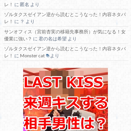
レ！
に
匿名
より
ゾルタクスゼイアン逆から読むとこうなった！内容ネタバ
レ！
に
？
より
サンオフィス（宮前杏実の移籍先事務所）が気になる！女
優業に強い？
に
君の名は希望
より
ゾルタクスゼイアン逆から読むとこうなった！内容ネタバ
レ！
に
Monster cat
より