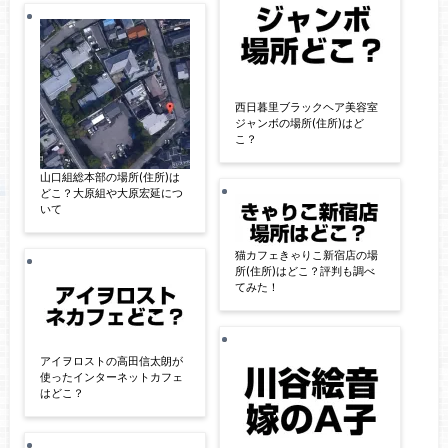
西日暮里ブラックヘア美容室
ジャンボの場所(住所)はど
こ？
山口組総本部の場所(住所)は
どこ？大原組や大原宏延につ
いて
猫カフェきゃりこ新宿店の場
所(住所)はどこ？評判も調べ
てみた！
アイヲロストの高田信太朗が
使ったインターネットカフェ
はどこ？