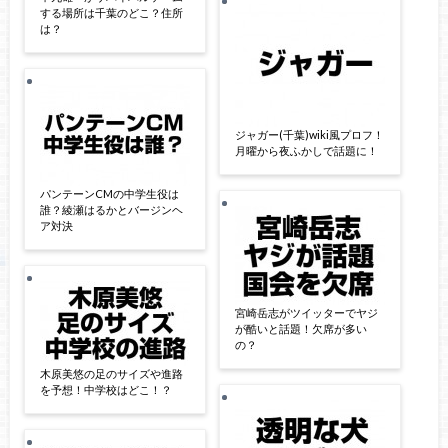
する場所は千葉のどこ？住所
は？
ジャガー(千葉)wiki風プロフ！
月曜から夜ふかしで話題に！
パンテーンCMの中学生役は
誰？綾瀬はるかとバージンヘ
ア対決
宮崎岳志がツイッターでヤジ
が酷いと話題！欠席が多い
の？
木原美悠の足のサイズや進路
を予想！中学校はどこ！？