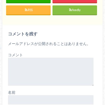
ン
だ
ン
ド
さ
ド
ウ
い
ウ
RSS
feedly
で
(
で
開
新
開
き
し
き
ま
い
ま
す
ウ
す
)
ィ
)
ン
ド
コメントを残す
ウ
で
開
き
メールアドレスが公開されることはありません。
ま
す
)
コメント
名前