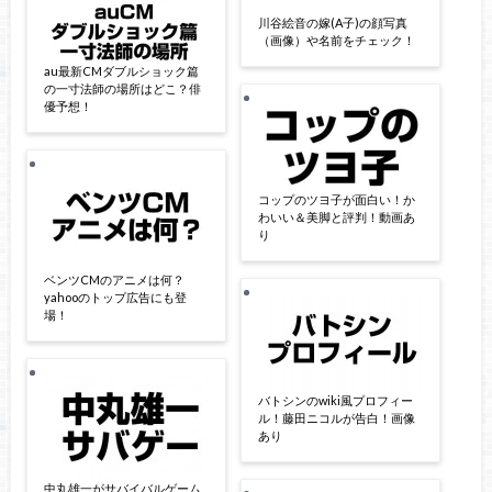
川谷絵音の嫁(A子)の顔写真
（画像）や名前をチェック！
au最新CMダブルショック篇
の一寸法師の場所はどこ？俳
優予想！
コップのツヨ子が面白い！か
わいい＆美脚と評判！動画あ
り
ベンツCMのアニメは何？
yahooのトップ広告にも登
場！
バトシンのwiki風プロフィー
ル！藤田ニコルが告白！画像
あり
中丸雄一がサバイバルゲーム