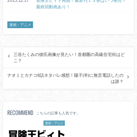
2015.12.17
冒険王ビィト再開！最新刊１３巻はいつ発売？
最終回動画あり！
漫画・アニメ
三谷たくみの彼氏画像が見たい！首都圏の高級住宅街はど
こ？
ナオミとカナコ8話ネタバレ感想！陽子(羊)に無言電話したの
は誰？
RECOMMEND
こちらの記事も人気です。
漫画・アニメ