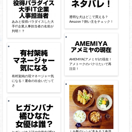
透明な犬はどこで買える？
あみと役得パラダイスした大
Amazon？飼い主をチェック！
手IT企業人事担当者の名前が
判明！？
AMEMIYA(アメミヤ)の現在！
アメトークのパクりたいで再
注目！
有村架純の現マネージャー気
になる！運命の出会いだって
さ
ふみ飯のレシピ本ある？食器
ヒガンバナ７話の中学生(橘ひ