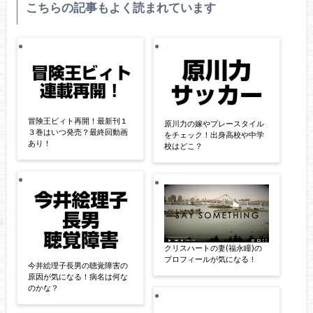
こちらの記事もよく読まれています
冒険王ビィト再開！最新刊１
原川力の嫁やプレースタイル
３巻はいつ発売？最終回動画
をチェック！出身高校や中学
あり！
校はどこ？
クリスハートの妻(福永瞳)の
プロフィールが気になる！
今井絵理子長男の聴覚障害の
原因が気になる！病名は何な
のかな？