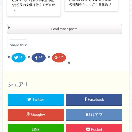
の種類をチェック！画像あり
なた)役の女優は誰？モデルか
も
Load more posts
Share this:
ク
F
ク
リ
a
リ
ッ
c
ッ
ク
e
ク
し
b
し
て
o
て
T
o
G
w
k
o
シェア！
i
で
o
t
共
g
t
有
l
e
す
e
Twitter
Facebook
r
る
+
で
に
で
共
は
共
有
ク
有
(
リ
(
Google+
はてブ
新
ッ
新
し
ク
し
い
し
い
ウ
て
ウ
LINE
Pocket
ィ
く
ィ