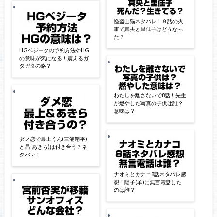
怪盗山猫ネタバレ！９話の火
事で真央と里佳子はどうなっ
た？
HGベジータの予約方法やHG
の意味が気になる！震えるガ
タガタの略？
わたしを離さないで8話！先生
が燃やした写真の子供は誰？
意味は？
ダメ恋で最上くん(三浦翔平)
と晶(あきら)は付き合う？ネ
タバレ！
ナオミとカナコ8話ネタバレ感
想！陽子(羊)に無言電話した
のは誰？