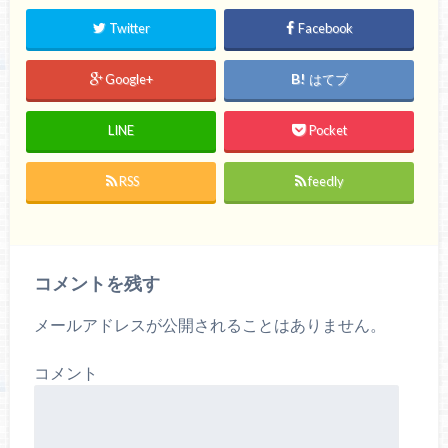
t
有
l
e
す
e
Twitter
Facebook
r
る
+
で
に
で
共
は
共
有
ク
有
(
リ
(
Google+
はてブ
新
ッ
新
し
ク
し
い
し
い
ウ
て
ウ
LINE
Pocket
ィ
く
ィ
ン
だ
ン
ド
さ
ド
ウ
い
ウ
RSS
feedly
で
(
で
開
新
開
き
し
き
ま
い
ま
す
ウ
す
)
ィ
)
ン
ド
コメントを残す
ウ
で
開
き
メールアドレスが公開されることはありません。
ま
す
)
コメント