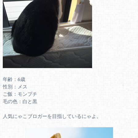
年齢：6歳
性別：メス
ご飯：モンプチ
毛の色：白と黒
人気にゃこブロガーを目指しているにゃよ。