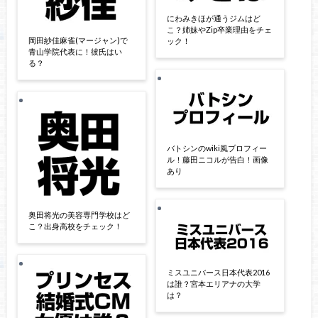
にわみきほが通うジムはど
こ？姉妹やZip卒業理由をチェ
岡田紗佳麻雀(マージャン)で
ック！
青山学院代表に！彼氏はい
る？
バトシンのwiki風プロフィー
ル！藤田ニコルが告白！画像
あり
奥田将光の美容専門学校はど
こ？出身高校をチェック！
ミスユニバース日本代表2016
は誰？宮本エリアナの大学
は？