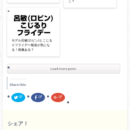
こ？
モデル呂敏(ロビン)とこじる
りフライデー報道が気にな
る！画像ある？
Load more posts
Share this:
ク
F
ク
リ
a
リ
ッ
c
ッ
ク
e
ク
し
b
し
て
o
て
T
o
G
w
k
o
シェア！
i
で
o
t
共
g