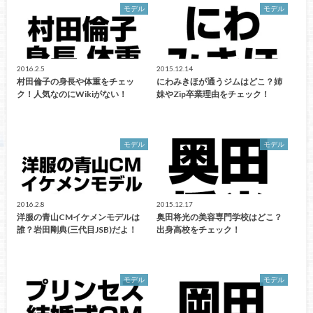
モデル
モデル
2016.2.5
2015.12.14
村田倫子の身長や体重をチェッ
にわみきほが通うジムはどこ？姉
ク！人気なのにWikiがない！
妹やZip卒業理由をチェック！
モデル
モデル
2016.2.8
2015.12.17
洋服の青山CMイケメンモデルは
奥田将光の美容専門学校はどこ？
誰？岩田剛典(三代目JSB)だよ！
出身高校をチェック！
モデル
モデル