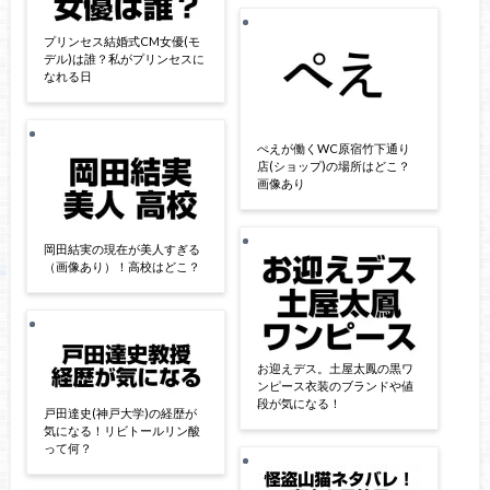
プリンセス結婚式CM女優(モ
デル)は誰？私がプリンセスに
なれる日
ぺえが働くWC原宿竹下通り
店(ショップ)の場所はどこ？
画像あり
岡田結実の現在が美人すぎる
（画像あり）！高校はどこ？
お迎えデス。土屋太鳳の黒ワ
ンピース衣装のブランドや値
段が気になる！
戸田達史(神戸大学)の経歴が
気になる！リビトールリン酸
って何？