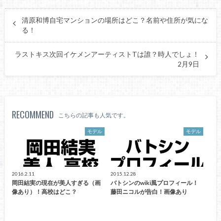
清原和博自宅マンションの場所はどこ？名前や住所が気にな
る！
ラストキス次回イケメンアーティストTは誰？時人でしょ！
2月9日
RECOMMEND
こちらの記事も人気です。
モデル
モデル
2016.2.11
2015.12.28
岡田結実の現在が美人すぎる（画
バトシンのwiki風プロフィール！
像あり）！高校はどこ？
藤田ニコルが告白！画像あり