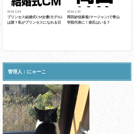
2016.1.24
2016.1.10
プリンセス結婚式CM女優(モデル)
岡田紗佳麻雀(マージャン)で青山
は誰？私がプリンセスになれる日
学院代表に！彼氏はいる？
管理人：にゃーこ