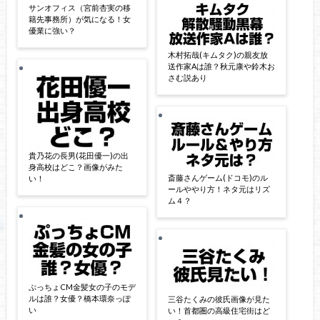
サンオフィス（宮前杏実の移
籍先事務所）が気になる！女
優業に強い？
木村拓哉(キムタク)の親友放
送作家Aは誰？秋元康や鈴木お
さむ説あり
貴乃花の長男(花田優一)の出
身高校はどこ？画像がみた
斎藤さんゲーム(ドコモ)のル
い！
ールややり方！ネタ元はリズ
ム４？
ぷっちょCM金髪女の子のモデ
ルは誰？女優？橋本環奈っぽ
三谷たくみの彼氏画像が見た
い
い！首都圏の高級住宅街はど